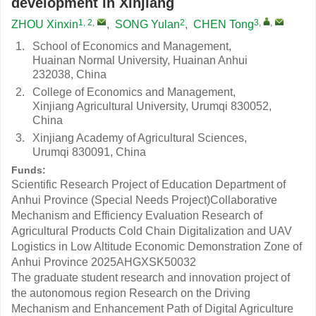
development in Xinjiang
1, 2
,
2
3
,
,
ZHOU Xinxin
,
SONG Yulan
,
CHEN Tong
1.
School of Economics and Management,
Huainan Normal University, Huainan Anhui
232038, China
2.
College of Economics and Management,
Xinjiang Agricultural University, Urumqi 830052,
China
3.
Xinjiang Academy of Agricultural Sciences,
Urumqi 830091, China
Funds:
Scientific Research Project of Education Department of
Anhui Province (Special Needs Project)Collaborative
Mechanism and Efficiency Evaluation Research of
Agricultural Products Cold Chain Digitalization and UAV
Logistics in Low Altitude Economic Demonstration Zone of
Anhui Province
2025AHGXSK50032
The graduate student research and innovation project of
the autonomous region Research on the Driving
Mechanism and Enhancement Path of Digital Agriculture