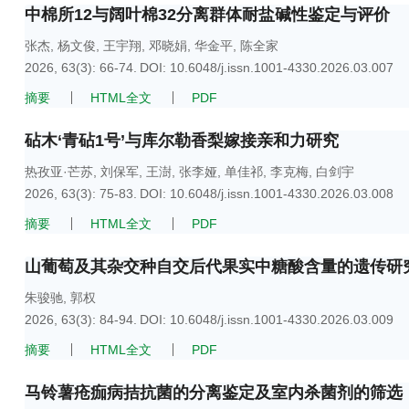
中棉所12与阔叶棉32分离群体耐盐碱性鉴定与评价
张杰
,
杨文俊
,
王宇翔
,
邓晓娟
,
华金平
,
陈全家
2026, 63(3): 66-74.
DOI:
10.6048/j.issn.1001-4330.2026.03.007
摘要
HTML全文
PDF
砧木‘青砧1号’与库尔勒香梨嫁接亲和力研究
热孜亚·芒苏
,
刘保军
,
王澍
,
张李娅
,
单佳祁
,
李克梅
,
白剑宇
2026, 63(3): 75-83.
DOI:
10.6048/j.issn.1001-4330.2026.03.008
摘要
HTML全文
PDF
山葡萄及其杂交种自交后代果实中糖酸含量的遗传研
朱骏驰
,
郭权
2026, 63(3): 84-94.
DOI:
10.6048/j.issn.1001-4330.2026.03.009
摘要
HTML全文
PDF
马铃薯疮痂病拮抗菌的分离鉴定及室内杀菌剂的筛选