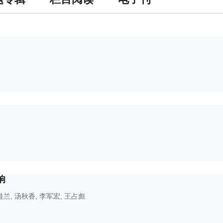
响
桂兰
,
汤秋香
,
李军宏
,
王占彪