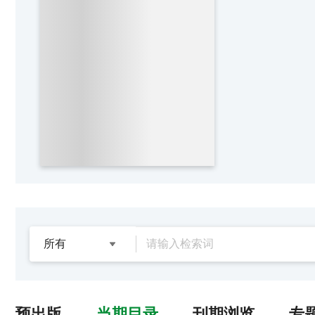
预出版
当期目录
刊期浏览
专