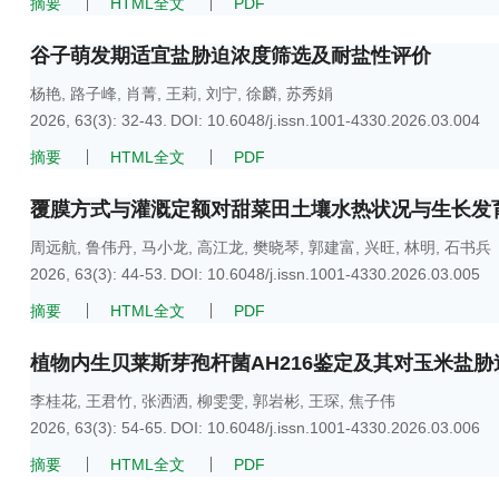
摘要
HTML全文
PDF
谷子萌发期适宜盐胁迫浓度筛选及耐盐性评价
杨艳
,
路子峰
,
肖菁
,
王莉
,
刘宁
,
徐麟
,
苏秀娟
2026, 63(3): 32-43.
DOI:
10.6048/j.issn.1001-4330.2026.03.004
摘要
HTML全文
PDF
覆膜方式与灌溉定额对甜菜田土壤水热状况与生长发
周远航
,
鲁伟丹
,
马小龙
,
高江龙
,
樊晓琴
,
郭建富
,
兴旺
,
林明
,
石书兵
2026, 63(3): 44-53.
DOI:
10.6048/j.issn.1001-4330.2026.03.005
摘要
HTML全文
PDF
植物内生贝莱斯芽孢杆菌AH216鉴定及其对玉米盐
李桂花
,
王君竹
,
张洒洒
,
柳雯雯
,
郭岩彬
,
王琛
,
焦子伟
2026, 63(3): 54-65.
DOI:
10.6048/j.issn.1001-4330.2026.03.006
摘要
HTML全文
PDF