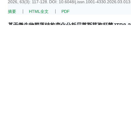
2026, 63(3): 117-128.
DOI:
10.6048/j.issn.1001-4330.2026.03.013
摘要
HTML全文
PDF
基于微生物群落结构变化分析贝莱斯芽孢杆菌JTB8-
何伟
,
罗文芳
,
周军辉
,
朱夏芬
,
黄欣
,
许建军
2026, 63(3): 129-136.
DOI:
10.6048/j.issn.1001-4330.2026.03.014
摘要
HTML全文
PDF
春油菜品种对黑胫病（
Leptosphaeria biglobosa
'c
侯俊翔
,
贾东海
,
赵卫芳
,
顾元国
,
侯献飞
,
苗昊翠
,
李强
,
李国志
,
侍丽
2026, 63(3): 137-146.
DOI:
10.6048/j.issn.1001-4330.2026.03.015
摘要
HTML全文
PDF
基于 MaxEnt 模型的新疆松材线虫病入侵风险预测与
阿布都木塔力甫·玉苏甫卡地尔
,
郭佳怡
,
任利利
,
阿地力·沙塔尔
2026, 63(3): 147-155.
DOI:
10.6048/j.issn.1001-4330.2026.03.016