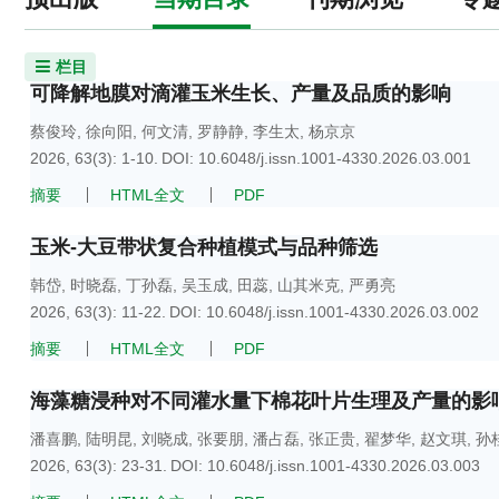
栏目
可降解地膜对滴灌玉米生长、产量及品质的影响
蔡俊玲
,
徐向阳
,
何文清
,
罗静静
,
李生太
,
杨京京
2026, 63(3): 1-10.
DOI:
10.6048/j.issn.1001-4330.2026.03.001
摘要
HTML全文
PDF
玉米-大豆带状复合种植模式与品种筛选
韩岱
,
时晓磊
,
丁孙磊
,
吴玉成
,
田蕊
,
山其米克
,
严勇亮
2026, 63(3): 11-22.
DOI:
10.6048/j.issn.1001-4330.2026.03.002
摘要
HTML全文
PDF
海藻糖浸种对不同灌水量下棉花叶片生理及产量的影
潘喜鹏
,
陆明昆
,
刘晓成
,
张要朋
,
潘占磊
,
张正贵
,
翟梦华
,
赵文琪
,
孙
2026, 63(3): 23-31.
DOI:
10.6048/j.issn.1001-4330.2026.03.003