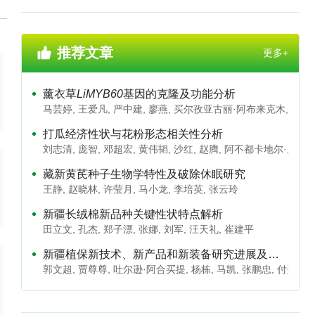
推荐文章
更多+
薰衣草
LiMYB60
基因的克隆及功能分析
马芸婷
,
王爱凡
,
严中建
,
廖燕
,
买尔孜亚古丽·阿布来克木
,
郭丹
打瓜经济性状与花粉形态相关性分析
刘志清
,
庞智
,
邓超宏
,
黄伟韬
,
沙红
,
赵腾
,
阿不都卡地尔·库尔
藏新黄芪种子生物学特性及破除休眠研究
王静
,
赵晓林
,
许莹月
,
马小龙
,
李培英
,
张云玲
新疆长绒棉新品种关键性状特点解析
田立文
,
孔杰
,
郑子漂
,
张娜
,
刘军
,
汪天礼
,
崔建平
新疆植保新技术、新产品和新装备研究进展及前沿展望
郭文超
,
贾尊尊
,
吐尔逊·阿合买提
,
杨栋
,
马凯
,
张鹏忠
,
付开赟
,