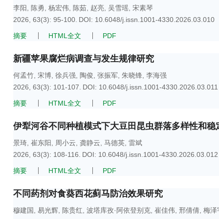
李阳
,
陈勇
,
杨宏伟
,
陈茹
,
赵亮
,
吴雪瑶
,
宋素琴
2026, 63(3): 95-100.
DOI:
10.6048/j.issn.1001-4330.2026.03.010
摘要
HTML全文
PDF
新疆苹果腐烂病调查与发生规律研究
何孟竹
,
宋博
,
徐兵强
,
陶俊
,
张振军
,
朱晓锋
,
李海强
2026, 63(3): 101-107.
DOI:
10.6048/j.issn.1001-4330.2026.03.011
摘要
HTML全文
PDF
伊犁河谷不同种植模式下大豆田昆虫群落多样性和稳
景琦
,
崔东阳
,
周小云
,
龚静云
,
马德英
,
雷斌
2026, 63(3): 108-116.
DOI:
10.6048/j.issn.1001-4330.2026.03.012
摘要
HTML全文
PDF
不同药剂对食葵西花蓟马防治效果研究
穆建国
,
易光辉
,
陈贵红
,
波塔库孜·阿依登别克
,
崔佳伟
,
邢倩倩
,
梅泽