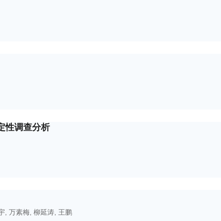
定性调查分析
宇
,
万素梅
,
柳延涛
,
王鹏