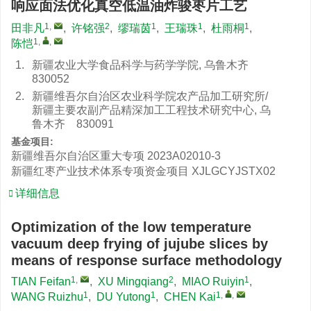
响应面法优化真空低温油炸骏枣片工艺
1
,
2
1
1
1
田非凡
,
许铭强
,
缪瑞茵
,
王瑞珠
,
杜雨桐
,
1
,
,
陈恺
1.
新疆农业大学食品科学与药学学院, 乌鲁木齐
830052
2.
新疆维吾尔自治区农业科学院农产品加工研究所/
新疆主要农副产品精深加工工程技术研究中心, 乌
鲁木齐 830091
基金项目:
新疆维吾尔自治区重大专项
2023A02010-3
新疆红枣产业技术体系专项资金项目
XJLGCYJSTX02
详细信息
Optimization of the low temperature
vacuum deep frying of jujube slices by
means of response surface methodology
1
,
2
1
TIAN Feifan
,
XU Mingqiang
,
MIAO Ruiyin
,
1
1
1
,
,
WANG Ruizhu
,
DU Yutong
,
CHEN Kai