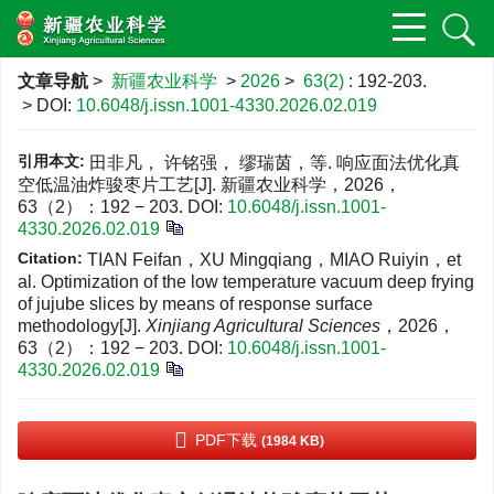
文章导航
>
新疆农业科学
>
2026
>
63(2)
: 192-203.
> DOI:
10.6048/j.issn.1001-4330.2026.02.019
引用本文:
田非凡， 许铭强， 缪瑞茵，等. 响应面法优化真
空低温油炸骏枣片工艺[J]. 新疆农业科学，2026，
63（2）：192 − 203.
DOI:
10.6048/j.issn.1001-
4330.2026.02.019
Citation:
TIAN Feifan，XU Mingqiang，MIAO Ruiyin，et
al. Optimization of the low temperature vacuum deep frying
of jujube slices by means of response surface
methodology[J].
Xinjiang Agricultural Sciences
，2026，
63（2）：192 − 203.
DOI:
10.6048/j.issn.1001-
4330.2026.02.019
PDF下载
(1984 KB)