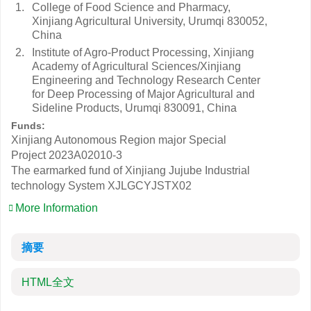
1.
College of Food Science and Pharmacy,
Xinjiang Agricultural University, Urumqi 830052,
China
2.
Institute of Agro-Product Processing, Xinjiang
Academy of Agricultural Sciences/Xinjiang
Engineering and Technology Research Center
for Deep Processing of Major Agricultural and
Sideline Products, Urumqi 830091, China
Funds:
Xinjiang Autonomous Region major Special
Project
2023A02010-3
The earmarked fund of Xinjiang Jujube Industrial
technology System
XJLGCYJSTX02
More Information
摘要
HTML全文