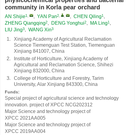
physicochemical properties and bacterial
community in Korla pear orchard
1
,
2
,
,
1
AN Shijie
,
YAN Pan
,
CHEN Qiling
,
2
2
1
ZHENG Qiangqing
,
DENG Yonghui
,
MA Ling
,
3
3
LIU Jing
,
WANG Xin
1.
Xinjiang Academy of Agricultural Reclamation
Science Tiemenguan Test Station, Tiemenguan
Xinjiang 841007, China
2.
Institute of Horticulture, Xinjiang Academy of
Agricultural and Reclamation Science, Shihezi
Xinjiang 832000, China
3.
College of Horticulture and Forestry, Tarim
University, Alar Xinjiang 843300, China
Funds:
Special project of agricultural science and technology
innovation. project of XPCC
NCG202312
Major Science and technology project of
XPCC
2021AA005
Major Science and technology project of
XPCC
2019AA004