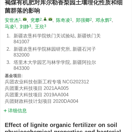
褐煤有机肥对库尔勒香梨园土壤理化性质和细
菌群落的影响
1
,
2
,
,
1
2
2
安世杰
,
兖攀
,
陈奇凌
,
郑强卿
,
邓永辉
,
1
3
3
马凌
,
刘静
,
王欣
1.
新疆农垦科学院铁门关试验站, 新疆铁门关
841007
2.
新疆农垦科学院林园研究所, 新疆石河子
832000
3.
塔里木大学园艺与林学学院, 新疆阿拉尔
843300
基金项目:
兵团农业科技创新工程专项
NCG202312
兵团重大科技项目
2021AA005
兵团重大科技项目
2019AA004
兵团财政科技计划项目
2020DA004
详细信息
Effect of lignite organic fertilizer on soil