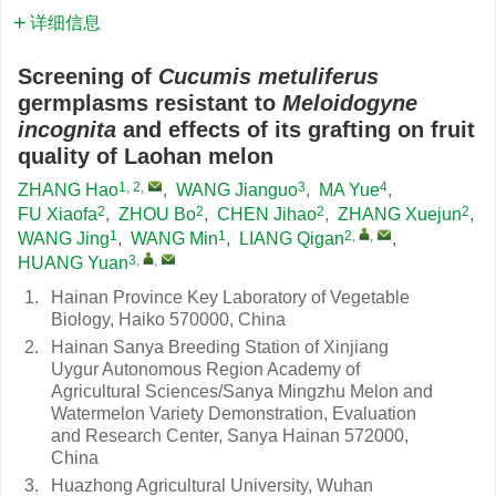
详细信息
Screening of
Cucumis metuliferus
germplasms resistant to
Meloidogyne
incognita
and effects of its grafting on fruit
quality of Laohan melon
1, 2
,
3
4
ZHANG Hao
,
WANG Jianguo
,
MA Yue
,
2
2
2
2
FU Xiaofa
,
ZHOU Bo
,
CHEN Jihao
,
ZHANG Xuejun
,
1
1
2
,
,
WANG Jing
,
WANG Min
,
LIANG Qigan
,
3
,
,
HUANG Yuan
1.
Hainan Province Key Laboratory of Vegetable
Biology, Haiko 570000, China
2.
Hainan Sanya Breeding Station of Xinjiang
Uygur Autonomous Region Academy of
Agricultural Sciences/Sanya Mingzhu Melon and
Watermelon Variety Demonstration, Evaluation
and Research Center, Sanya Hainan 572000,
China
3.
Huazhong Agricultural University, Wuhan