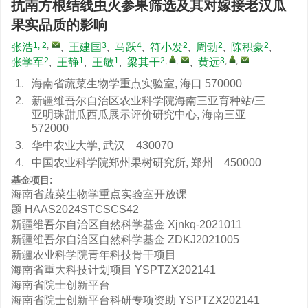
抗南方根结线虫火参果筛选及其对嫁接老汉瓜
果实品质的影响
1, 2
,
3
4
2
2
2
张浩
,
王建国
,
马跃
,
符小发
,
周勃
,
陈积豪
,
2
1
1
2
,
,
3
,
,
张学军
,
王静
,
王敏
,
梁其干
,
黄远
1.
海南省蔬菜生物学重点实验室, 海口 570000
2.
新疆维吾尔自治区农业科学院海南三亚育种站/三
亚明珠甜瓜西瓜展示评价研究中心, 海南三亚
572000
3.
华中农业大学, 武汉 430070
4.
中国农业科学院郑州果树研究所, 郑州 450000
基金项目:
海南省蔬菜生物学重点实验室开放课
题
HAAS2024STCSCS42
新疆维吾尔自治区自然科学基金
Xjnkq-2021011
新疆维吾尔自治区自然科学基金
ZDKJ2021005
新疆农业科学院青年科技骨干项目
海南省重大科技计划项目
YSPTZX202141
海南省院士创新平台
海南省院士创新平台科研专项资助
YSPTZX202141