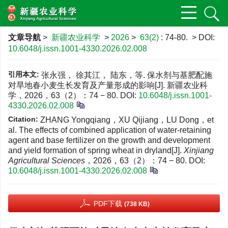
文章导航
>
新疆农业科学
>
2026
>
63(2)
: 74-80.
> DOI:
10.6048/j.issn.1001-4330.2026.02.008
引用本文:
张永强， 徐其江， 陆东，等. 保水剂与基肥配施
对旱地春小麦生长发育及产量形成的影响[J]. 新疆农业科
学，2026，63（2）：74 − 80.
DOI:
10.6048/j.issn.1001-
4330.2026.02.008
Citation:
ZHANG Yongqiang，XU Qijiang，LU Dong，et
al. The effects of combined application of water-retaining
agent and base fertilizer on the growth and development
and yield formation of spring wheat in dryland[J].
Xinjiang
Agricultural Sciences
，2026，63（2）：74 − 80.
DOI:
10.6048/j.issn.1001-4330.2026.02.008
PDF下载
(738 KB)