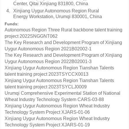
Center, Qitai Xinjiang 831800, China
4.
Xinjiang Uygur Autonomous Region Rural
Energy Workstation, Urumqi 830001, China
Funds:
Autonomous Region Three Rural backbone talent training
project
2022SNGGNT062
The Key Research and Development Program of Xinjiang
Uygur Autonomous Region
2021B02002-1
The Key Research and Development Program of Xinjiang
Uygur Autonomous Region
2022B02001-3
Xinjiang Uygur Autonomous Region Tianshan Talents
talent training project
2023TSYCCX0013
Xinjiang Uygur Autonomous Region Tianshan Talents
talent training project
2023TSYCLJ0009
Urumqi Comprehensive Experimental Station of National
Wheat Industry Technology System
CARS-03-88
Xinjiang Uygur Autonomous Region Wheat Industry
Technology System Project
XJARS-01-06
Xinjiang Uygur Autonomous Region Wheat Industry
Technology System Project
XJARS-01-19