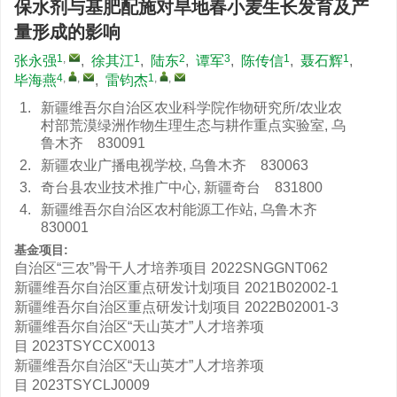
保水剂与基肥配施对旱地春小麦生长发育及产
量形成的影响
1
,
1
2
3
1
1
张永强
,
徐其江
,
陆东
,
谭军
,
陈传信
,
聂石辉
,
4
,
,
1
,
,
毕海燕
,
雷钧杰
1.
新疆维吾尔自治区农业科学院作物研究所/农业农
村部荒漠绿洲作物生理生态与耕作重点实验室, 乌
鲁木齐 830091
2.
新疆农业广播电视学校, 乌鲁木齐 830063
3.
奇台县农业技术推广中心, 新疆奇台 831800
4.
新疆维吾尔自治区农村能源工作站, 乌鲁木齐
830001
基金项目:
自治区“三农”骨干人才培养项目
2022SNGGNT062
新疆维吾尔自治区重点研发计划项目
2021B02002-1
新疆维吾尔自治区重点研发计划项目
2022B02001-3
新疆维吾尔自治区“天山英才”人才培养项
目
2023TSYCCX0013
新疆维吾尔自治区“天山英才”人才培养项
目
2023TSYCLJ0009