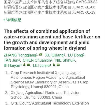
国家小麦产业技术体系乌鲁木齐综合试验站
CARS-03-88
新疆维吾尔自治区小麦产业技术体系项目
XJARS-01-06
新疆维吾尔自治区小麦产业技术体系项目
XJARS-01-19
详细信息
The effects of combined application of
water-retaining agent and base fertilizer on
the growth and development and yield
formation of spring wheat in dryland
1
,
1
2
ZHANG Yongqiang
,
XU Qijiang
,
LU Dong
,
3
1
1
TAN Jun
,
CHEN Chuanxin
,
NIE Shihui
,
4
,
,
1
,
,
BI Haiyan
,
LEI Junjie
1.
Crop Research Institute of Xinjiang Uygur
Autonomous Region Academy of Agricultural
Sciences/Key Laboratory of Desert-Oasis Crop
Physiology, Urumqi 830091, China
2.
Xinjiang Agricultural Radio and Television
School, Urumqi 830063, China
3.
Qitai County Agricultural Technology Extension