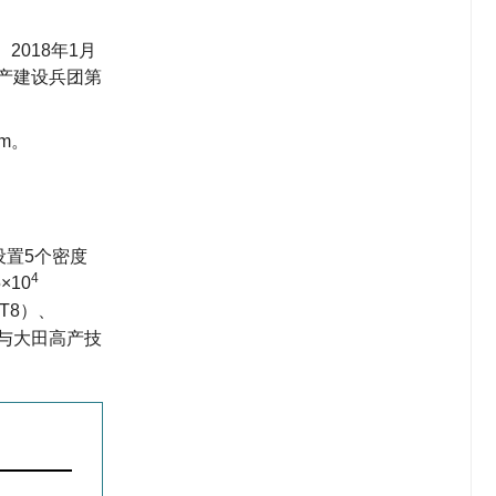
018年1月
生产建设兵团第
m。
设置5个密度
4
×10
T8）、
与大田高产技