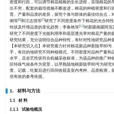
密度和行距，可以调节棉花植株的生长进程，实现棉花的
出不穷，配套的栽培措施不断改进，棉花的种植密度和行
育、产量和品质的差异，探究个体与群体的最佳结合点，
[
6
]
[
7
]
俐等
和汪志强等
研究了不同密度条件下棉花的光合特性
[
11
]
性状及纤维品质的变化趋势；李春艳等
对新疆南疆阿克
研究了不同密度下光能利用率和底层透光率对棉花产量的
研究结果，充分说明结合品种特性，有针对性地研究品种
【本研究切入点】本研究着力针对棉花新品种新陆早80号
手，有目的地研究不同种植模式、不同密度对品种产量和
水平，且农艺性状符合机械采收标准，为该品种的推广种
区特殊气候条件为背景，以早熟陆地棉新陆早80号为研究
查、记载，吐絮后进行田间收获及室内考种、品质检测，
供有效的参考依据。
1. 材料与方法
1.1 材 料
1.1.1 试验地概况