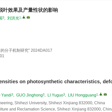
脱叶效果及产量性状的影响
3
1
,
,
国
,
刘洪光
育的分子机制研究”
2024DA017
01
densities on photosynthetic characteristics, defo
3
3
3
1
,
,
 Yandi
,
GUO Jinghong
,
LI Yuguo
,
LIU Hongguang
eering, Shihezi University, Shihezi Xinjiang 832000, China
culture and Reclamation Science, Shihezi Xinjiang 832000, Chin