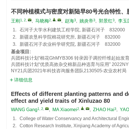
不同种植模式与密度对新陆早80号光合特性、
1, 2
,
2
,
,
3
3
3
王刚
,
马晓梅
,
赵海
,
姚炎帝
,
郭景红
,
李玉
1.
石河子大学水利建筑工程学院, 新疆石河子 832000
2.
新疆农垦科学院棉花研究所, 新疆石河子 832000
3.
新疆石河子农业科学研究院, 新疆石河子 832000
基金项目:
兵团科技计划“棉花GhMYB306 转录因子调控纤维起始发
兵团科技计划“优质高效杂交棉新品种选育与应用”
2022NY
NY21兵团2021年科技咨询服务团队2130505-农业农村局
详细信息
Effects of different planting patterns and 
effect and yield traits of Xinluzao 80
1, 2
,
2
,
,
3
WANG Gang
,
MA Xiaomei
,
ZHAO Hai
,
YAO
1.
College of Water Conservancy and Architectural Engin
2.
Cotton Research Institute, Xinjiang Academy of Agri