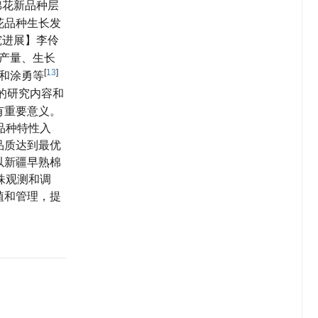
棉花新品种层
花品种生长发
究进展】李伶
产量、生长
[
13
]
和涂勇等
的研究内容和
有重要意义。
品种特性入
品质达到最优
以新疆早熟棉
株观测和调
植和管理，提