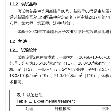
1.1.2 供试品种
供试棉花品种选用新陆早80号。新陆早80号是由新疆
通过新疆维吾尔自治区品种审定命名（新审棉2017年第
八师、第六师、第五师广泛种植推广。
试验于2023年在新疆石河子农业科学研究院试验地进行，
1.2 方 法
1.2.1 试验设计
试验设置2种种植模式：一膜六行（10+66+10+66+1
4
2
4
2
处理，分别为16.5×10
株/hm
（T1）、18.0×10
株/hm
（
2
株/hm
（T5）；一膜三行设置5个密度处理，分别为13.5×1
4
2
4
2
18.0×10
株/hm
（T9）、21.0×10
株/hm
（T10）。试验
术相同。
表 1
试验处理
Table 1.
Experimental treatment
处理
种植模式
行距