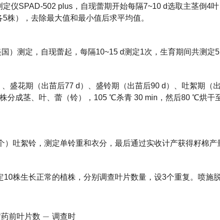
PAD-502 plus，自现蕾期开始每隔7~10 d选取主茎倒4
行各5株），去除最大值和最小值后求平均值。
r，美国）测定，自现蕾起，每隔10~15 d测定1次，生育期间共测定
、盛花期（出苗后77 d）、盛铃期（出苗后90 d）、吐絮期（出苗
茎、叶、蕾（铃），105 ℃杀青 30 min，然后80 ℃烘
0个）吐絮铃，测定单铃重和衣分，最后通过实收计产获得籽棉产
定10株生长正常的植株，分别调查叶片数量，设3个重复。喷施
前
叶
片
数
−
调
查
时
叶
片
数
)
/
喷
药
前
叶
片
数
×
100
%
。
喷
药
前
叶
片
数
调
查
时