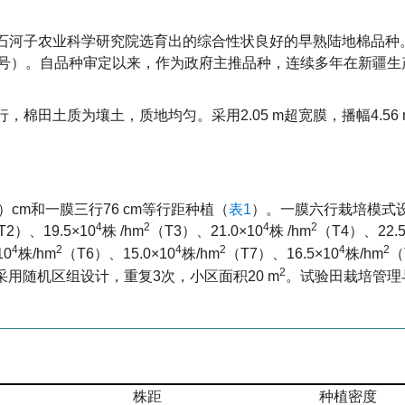
石河子农业科学研究院选育出的综合性状良好的早熟陆地棉品种。2
44号）。自品种审定以来，作为政府主推品种，连续多年在新疆
棉田土质为壤土，质地均匀。采用2.05 m超宽膜，播幅4.56 
0）cm和一膜三行76 cm等行距种植（
表1
）。一膜六行栽培模式
4
2
4
2
T2）、19.5×10
株 /hm
（T3）、21.0×10
株 /hm
（T4）、22.5
4
2
4
2
4
2
0
株/hm
（T6）、15.0×10
株/hm
（T7）、16.5×10
株/hm
（
2
采用随机区组设计，重复3次，小区面积20 m
。试验田栽培管理
株距
种植密度