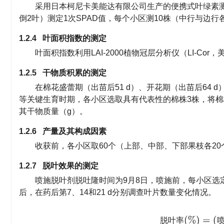
采用日本柯尼卡美能达有限公司生产的便携式叶绿素测定仪S
倒2叶）测定1次SPAD值，每个小区测10株（中行与边
1.2.4 叶面积指数的测定
叶面积指数利用LAI-2000植物冠层分析仪（LI-Co
1.2.5 干物质积累的测定
在棉花盛蕾期（出苗后51 d）、开花期（出苗后64 d）
等关键生育时期，各小区选取具有代表性的棉株3株，将棉株分成
其干物质量（g）。
1.2.6 产量及其构成因素
收获前，各小区取60个（上部、中部、下部果枝各2
1.2.7 脱叶效果的测定
喷施脱叶剂脱吐隆时间为9月8日，喷施前，每小区选
后，在药后第7、14和21 d分别调查叶片数量变化情况。
脱
叶
率
(
%
)
=
(
喷
药
脱
叶
率