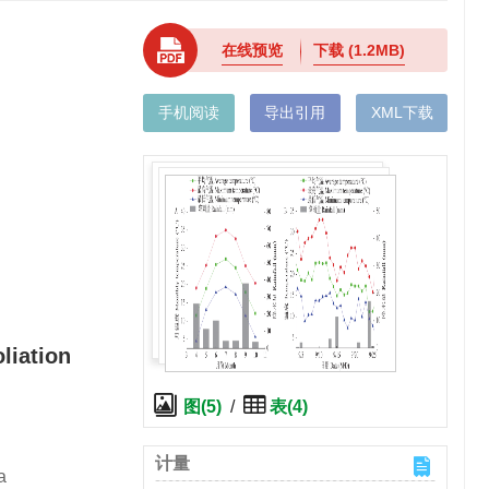
在线预览
下载
(1.2MB)
手机阅读
导出引用
XML下载
liation
图(5)
/
表(4)
计量
a