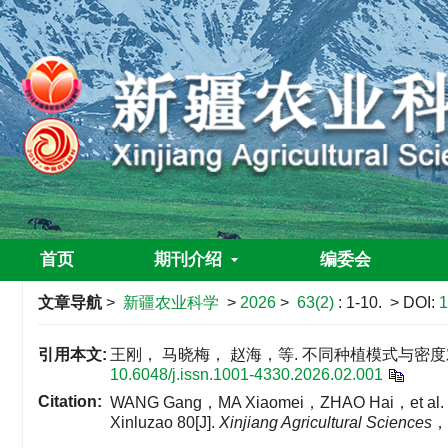
首页
期刊介绍
编委会
文章导航
>
新疆农业科学
>
2026
>
63(2)
: 1-10.
> DOI:
1
引用本文:
王刚， 马晓梅， 赵海，等. 不同种植模式与密度对
10.6048/j.issn.1001-4330.2026.02.001
Citation:
WANG Gang，MA Xiaomei，ZHAO Hai，et al. Effects of
Xinluzao 80[J].
Xinjiang Agricultural Sciences
，