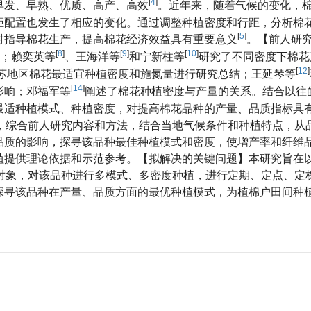
[
4
]
早发、早熟、优质、高产、高效
。近年来，随着气候的变化，
距配置也发生了相应的变化。通过调整种植密度和行距，分析棉
[
5
]
对指导棉花生产，提高棉花经济效益具有重要意义
。【前人研
[
8
]
[
9
]
[
10
]
；赖奕英等
、王海洋等
和宁新柱等
研究了不同密度下棉花
[
12
]
苏地区棉花最适宜种植密度和施氮量进行研究总结；王延琴等
[
14
]
影响；邓福军等
阐述了棉花种植密度与产量的关系。结合以往
最适种植模式、种植密度，对提高棉花品种的产量、品质指标具
，综合前人研究内容和方法，结合当地气候条件和种植特点，从
品质的影响，探寻该品种最佳种植模式和密度，使增产率和纤维
植提供理论依据和示范参考。【拟解决的关键问题】本研究旨在
对象，对该品种进行多模式、多密度种植，进行定期、定点、定
探寻该品种在产量、品质方面的最优种植模式，为植棉户田间种