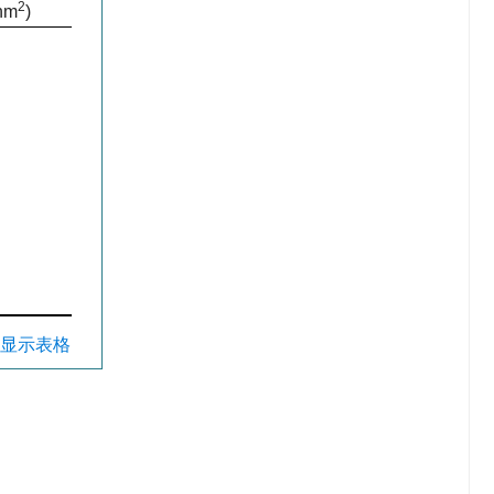
2
hm
)
| 显示表格