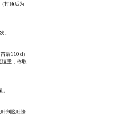
叶（打顶后为
5次。
后110 d）
干至恒重，称取
量。
脱叶剂脱吐隆