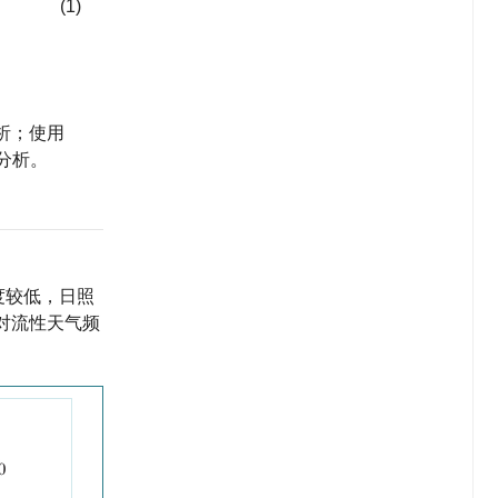
(1)
分析；使用
性分析。
度较低，日照
对流性天气频