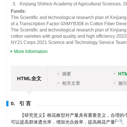
3.
Xinjiang Shihezi Academy of Agricultural Sciences, 
Funds:
The Scientific and technological research plan of Xinji
of a Transcription Factor GhMYB306 in Cotton Fiber Dev
The Scientific and technological research plan of Xinjian
cotton varieties with good quality and high efficiency
202
NY21 Corps 2021 Science and Technology Service Team 21
More Information
摘要
HT
HTML全文
相关文章
施
0. 引 言
【研究意义】棉花株型对产量具有重要意义，合理的
[
1
-
3
]
可以提高群体透光率，增加光合效率，提高棉花产量
。